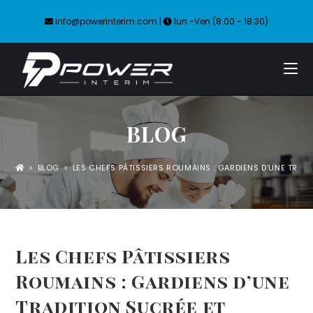
info@powerinterim.com
|
lun -Ven (8:00 - 18:30)
BLOG
>
BLOG
>
LES CHEFS PÂTISSIERS ROUMAINS : GARDIENS D’UNE TRA
Les Chefs Pâtissiers
Roumains : Gardiens d’une
Tradition Sucrée et